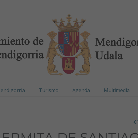
digorria / Mendigorr
endigorria
Turismo
Agenda
Multimedia
 ERMITA DE SANTIA