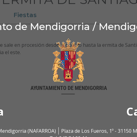
Fiestas
o de Mendigorria / Mendig
se sale en procesión desde el pueblo hasta la ermita de Sant
a el este.
a
C
0 Mendigorria (NAFARROA)
Plaza de Los Fueros, 1º - 31150