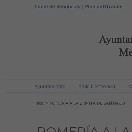
Ayuntamiento de Men
Ir al contenido
Canal de denuncias |
Plan antifraude
Ayuntamiento
Sede Electrónica
M
Buscar:
Inicio
>
ROMERÍA A LA ERMITA DE SANTIAGO
ROMERÍA A LA