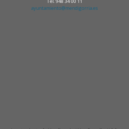
Tel. 948 34 00 11
ayuntamiento@mendigorria.es