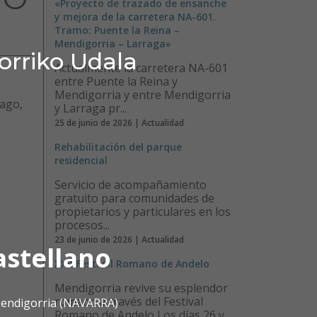
«Proyecto de trazado de ensanche
y mejora de la carretera NA-601.
Tramo: Puente la Reina –
Mendigorria – Larraga»
orriko Udala
Actualmente la carretera NA-601
entre Puente la Reina y
Mendigorria y entre Mendigorria
iago,
y Larraga pr...
25 de junio de 2026 | Actualidad
Rehabilitación del parque
residencial
Servicio de acompañamiento
gratuito para comunidades de
propietarios y particulares en los
procesos...
23 de junio de 2026 | Actualidad
astellano
XXII Festival Romano de Andelo
Mendigorria revive su esplendor
romano a través del Festival
 Mendigorria (NAVARRA)
Romano de Andelo Los días 26 y...