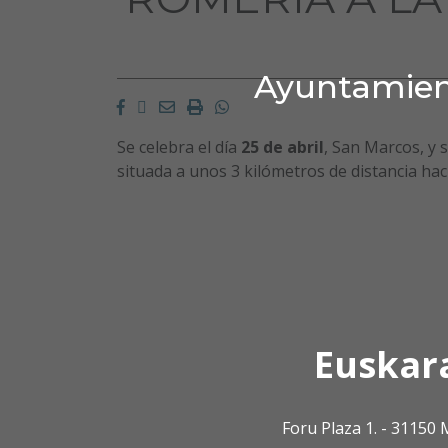
Ayuntamient
Facebook
Twitter
Email
Imprimir
Whatsapp
Se celebra el día
25 de abril
, San Marcos, y 
situada a unos 3 kilómetros de distancia haci
Euskar
Foru Plaza 1. - 3115