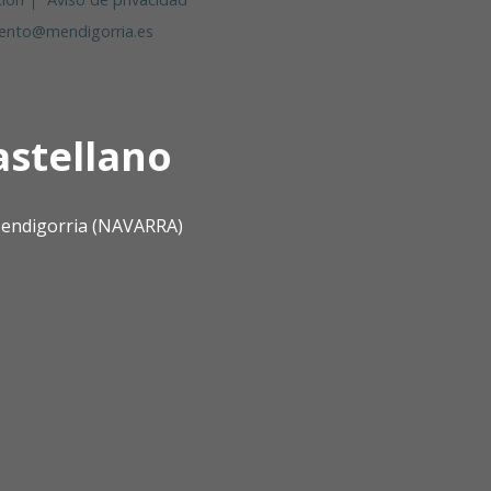
ento@mendigorria.es
astellano
 Mendigorria (NAVARRA)