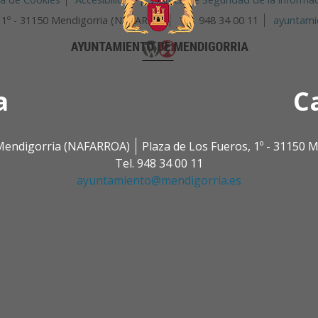
, 1º - 31150 Mendigorria (NAVARRA)
Tel. 948 34 00 11
ayuntami
a
C
0 Mendigorria (NAFARROA)
Plaza de Los Fueros, 1º - 31150
Tel. 948 34 00 11
ayuntamiento@mendigorria.es