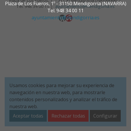
Plaza de Los Fueros, 1º - 31150 Mendigorria (NAVARRA)
Plaza de Los Fueros, 1º - 31150 Mendigorria (NAVARRA)
Tel. 948 34 00 11
ayuntamiento@mendigorria.es
Tel. 948 34 00 11
ayuntamiento@mendigorria.es
Usamos cookies para mejorar su experiencia de
navegación en nuestra web, para mostrarle
contenidos personalizados y analizar el tráfico de
nuestra web.
Aceptar todas
Rechazar todas
Configurar