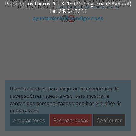
Plaza de Los Fueros, 1º - 31150 Mendigorria (NAVARRA)
Plaza de Los Fueros, 1º - 31150 Mendigorria (NAVARRA)
Tel. 948 34 00 11
ayuntamiento@mendigorria.es
Tel. 948 34 00 11
ayuntamiento@mendigorria.es
Usamos cookies para mejorar su experiencia de
navegación en nuestra web, para mostrarle
contenidos personalizados y analizar el tráfico de
nuestra web.
Aceptar todas
Rechazar todas
Configurar