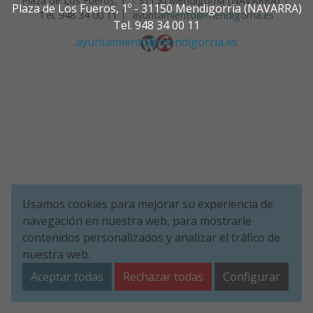
Plaza de Los Fueros, 1º - 31150 Mendigorria (NAVARRA)
Plaza de Los Fueros, 1º - 31150 Mendigorria (NAVARRA)
Tel. 948 34 00 11
ayuntamiento@mendigorria.es
Tel. 948 34 00 11
ayuntamiento@mendigorria.es
Usamos cookies para mejorar su experiencia de
navegación en nuestra web, para mostrarle
contenidos personalizados y analizar el tráfico de
nuestra web.
Aceptar todas
Rechazar todas
Configurar