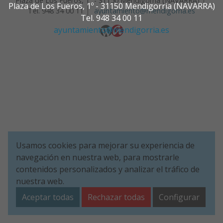
Plaza de Los Fueros, 1º - 31150 Mendigorria (NAVARRA)
Plaza de Los Fueros, 1º - 31150 Mendigorria (NAVARRA)
Tel. 948 34 00 11
ayuntamiento@mendigorria.es
Tel. 948 34 00 11
ayuntamiento@mendigorria.es
Usamos cookies para mejorar su experiencia de
navegación en nuestra web, para mostrarle
contenidos personalizados y analizar el tráfico de
nuestra web.
Aceptar todas
Rechazar todas
Configurar