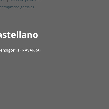
ento@mendigorria.es
astellano
 Mendigorria (NAVARRA)