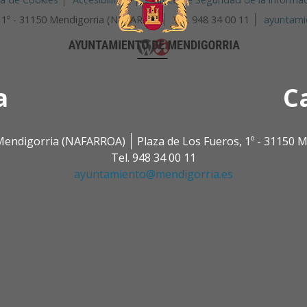
, 1º - 31150 Mendigorria (NAVARRA)
Tel. 948 34 00 11
ayuntami
a
C
0 Mendigorria (NAFARROA)
Plaza de Los Fueros, 1º - 31150
Tel. 948 34 00 11
ayuntamiento@mendigorria.es