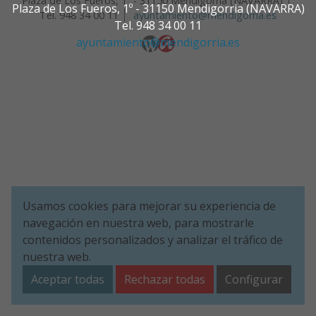
Plaza de Los Fueros, 1º - 31150 Mendigorria (NAVARRA)
Plaza de Los Fueros, 1º - 31150 Mendigorria (NAVARRA)
Tel. 948 34 00 11
ayuntamiento@mendigorria.es
Tel. 948 34 00 11
ayuntamiento@mendigorria.es
Usamos cookies para mejorar su experiencia de
navegación en nuestra web, para mostrarle
contenidos personalizados y analizar el tráfico de
nuestra web.
Aceptar todas
Rechazar todas
Configurar