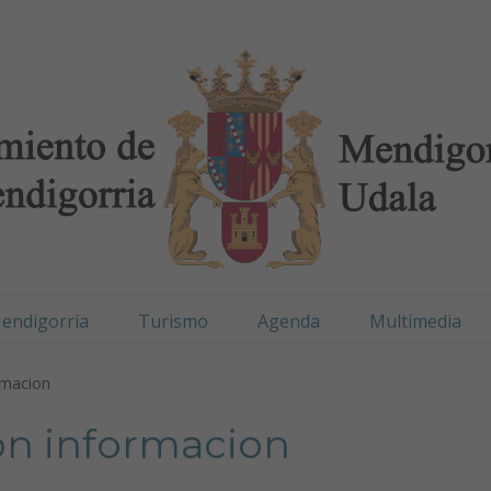
digorria / Mendigorr
endigorria
Turismo
Agenda
Multimedia
rmacion
on informacion