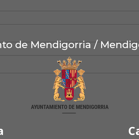
o de Mendigorria / Mendig
a
C