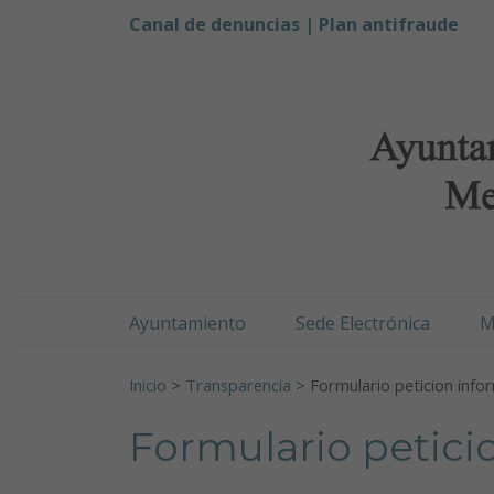
Ayuntamiento de Men
Ir al contenido
Canal de denuncias |
Plan antifraude
Ayuntamiento
Sede Electrónica
M
Buscar:
Inicio
>
Transparencia
>
Formulario peticion info
Formulario petici