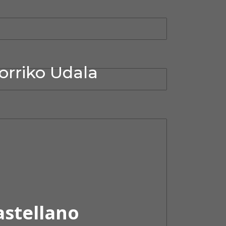
orriko Udala
astellano