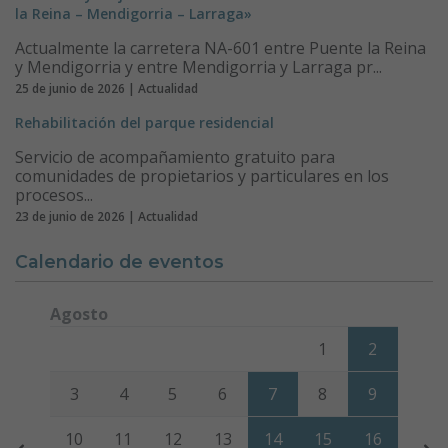
la Reina – Mendigorria – Larraga»
Actualmente la carretera NA-601 entre Puente la Reina
y Mendigorria y entre Mendigorria y Larraga pr...
25 de junio de 2026 | Actualidad
Rehabilitación del parque residencial
Servicio de acompañamiento gratuito para
comunidades de propietarios y particulares en los
procesos...
23 de junio de 2026 | Actualidad
Calendario de eventos
Agosto
Lunes
Martes
Miércoles
Jueves
Viernes
Sábado
Domi
1
2
3
4
5
6
7
8
9
10
11
12
13
14
15
16