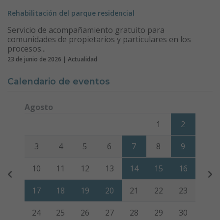
Rehabilitación del parque residencial
Servicio de acompañamiento gratuito para
comunidades de propietarios y particulares en los
procesos...
23 de junio de 2026 | Actualidad
Calendario de eventos
Agosto
Lunes
Martes
Miércoles
Jueves
Viernes
Sábado
Domi
1
2
3
4
5
6
7
8
9
10
11
12
13
14
15
16
17
18
19
20
21
22
23
24
25
26
27
28
29
30