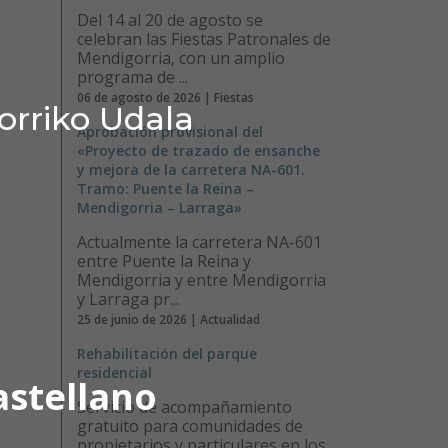
Del 14 al 20 de agosto se
celebran las Fiestas Patronales de
Mendigorria, con un amplio
programa de ...
06 de agosto de 2026 | Fiestas
orriko Udala
Aprobación provisional del
«Proyecto de trazado de ensanche
y mejora de la carretera NA-601.
Tramo: Puente la Reina –
Mendigorria – Larraga»
Actualmente la carretera NA-601
entre Puente la Reina y
Mendigorria y entre Mendigorria
y Larraga pr...
25 de junio de 2026 | Actualidad
Rehabilitación del parque
residencial
astellano
Servicio de acompañamiento
gratuito para comunidades de
propietarios y particulares en los