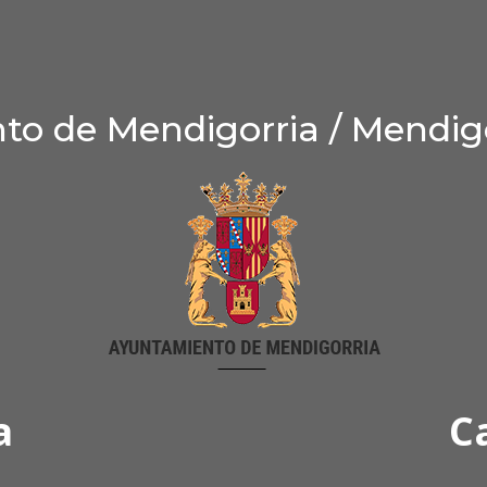
o de Mendigorria / Mendig
a
C