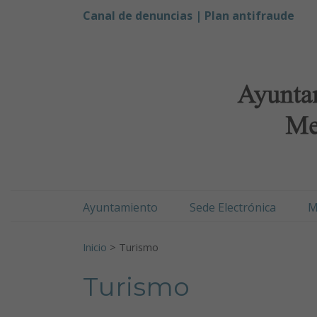
Ayuntamiento de Men
Ir al contenido
Canal de denuncias |
Plan antifraude
Ayuntamiento
Sede Electrónica
M
Buscar:
Inicio
>
Turismo
Turismo