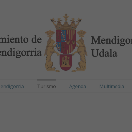
digorria / Mendigorr
(Página actual)
endigorria
Turismo
Agenda
Multimedia