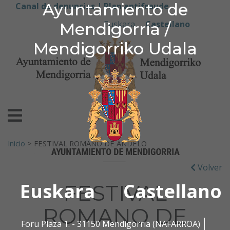
Ayuntamiento de Men
Ayuntamiento de
Ir al contenido
Canal de denuncias |
Plan antifraude
Euskara
Castellano
Mendigorria /
Mendigorriko Udala
Buscar:
Inicio
>
FESTIVAL ROMANO DE ANDELO
Volver
Euskara
Castellano
FESTIVAL
ROMANO DE
Foru Plaza 1. - 31150 Mendigorria (NAFARROA)