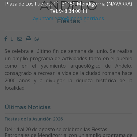
ANDELO
Plaza de Los Fueros, 1º - 31150 Mendigorria (NAVARRA)
Tel. 948 34 00 11
ayuntamiento@mendigorria.es
Fiestas
Facebook
Twitter
Email
Imprimir
Whatsapp
Se celebra el último fin de semana de junio. Se realiza
un amplio programa de actividades tanto en el pueblo
como en el yacimiento arqueológico de Andelo,
consagrado a recrear la vida de la ciudad romana hace
2000 años y a divulgar la riqueza histórica de la
localidad.
Últimas Noticias
Fiestas de la Asunción 2026
Del 14 al 20 de agosto se celebran las Fiestas
Patronales de Mendigorria, con un amplio programa de