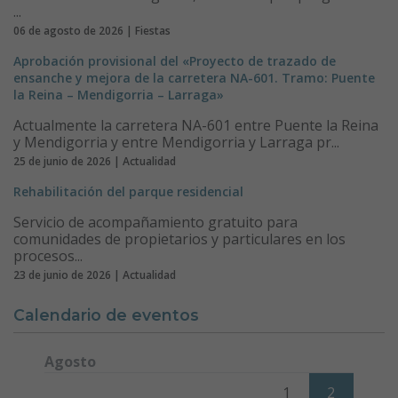
...
06 de agosto de 2026 | Fiestas
Aprobación provisional del «Proyecto de trazado de
ensanche y mejora de la carretera NA-601. Tramo: Puente
la Reina – Mendigorria – Larraga»
Actualmente la carretera NA-601 entre Puente la Reina
y Mendigorria y entre Mendigorria y Larraga pr...
25 de junio de 2026 | Actualidad
Rehabilitación del parque residencial
Servicio de acompañamiento gratuito para
comunidades de propietarios y particulares en los
procesos...
23 de junio de 2026 | Actualidad
Calendario de eventos
Agosto
Lunes
Martes
Miércoles
Jueves
Viernes
Sábado
Domi
1
2