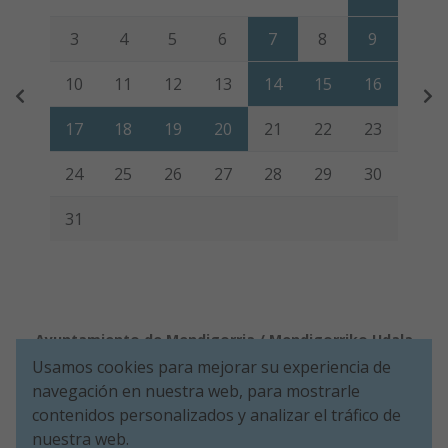
3
4
5
6
7
8
9
10
11
12
13
14
15
16
17
18
19
20
21
22
23
24
25
26
27
28
29
30
31
Ayuntamiento de Mendigorria / Mendigorriko Udala
Usamos cookies para mejorar su experiencia de
Aviso legal
Política de Cookies
Accesibilidad
Política de Seguridad de la información
navegación en nuestra web, para mostrarle
Aviso de privacidad
contenidos personalizados y analizar el tráfico de
nuestra web.
Plaza de Los Fueros, 1º - 31150 Mendigorria (NAVARRA)